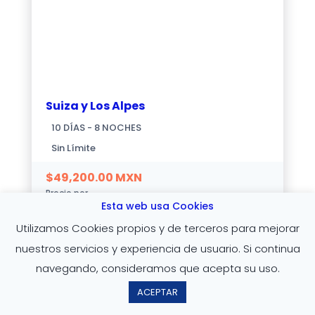
Suiza y Los Alpes
10 DÍAS - 8 NOCHES
Sin Límite
$
49,200.00
MXN
Precio por
Esta web usa Cookies
Utilizamos Cookies propios y de terceros para mejorar
nuestros servicios y experiencia de usuario. Si continua
Europa
,
Ofertas de Temporada
navegando, consideramos que acepta su uso.




ACEPTAR