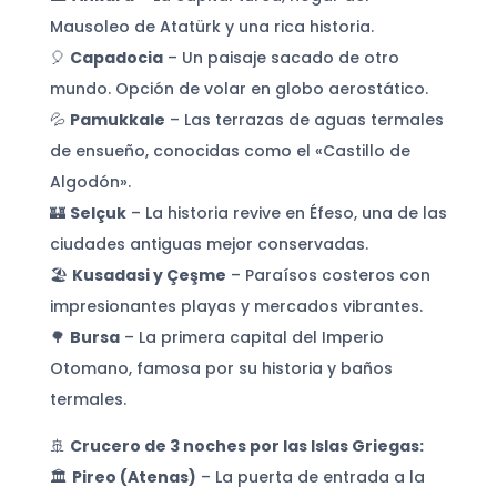
Mausoleo de Atatürk y una rica historia.
🎈
Capadocia
– Un paisaje sacado de otro
mundo. Opción de volar en globo aerostático.
💦
Pamukkale
– Las terrazas de aguas termales
de ensueño, conocidas como el «Castillo de
Algodón».
🏰
Selçuk
– La historia revive en Éfeso, una de las
ciudades antiguas mejor conservadas.
🏖
Kusadasi y Çeşme
– Paraísos costeros con
impresionantes playas y mercados vibrantes.
🌳
Bursa
– La primera capital del Imperio
Otomano, famosa por su historia y baños
termales.
🚢
Crucero de 3 noches por las Islas Griegas:
🏛
Pireo (Atenas)
– La puerta de entrada a la