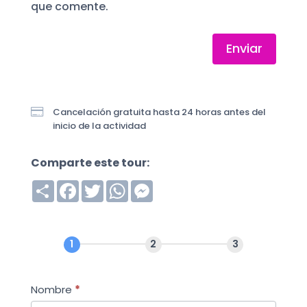
que comente.
Enviar

Cancelación gratuita hasta 24 horas antes del
inicio de la actividad
Comparte este tour:
S
F
T
W
M
h
a
w
h
e
a
c
i
a
s
r
e
t
t
s
e
b
t
s
e
o
e
A
n
o
r
p
g
k
p
e
r
Nombre
*