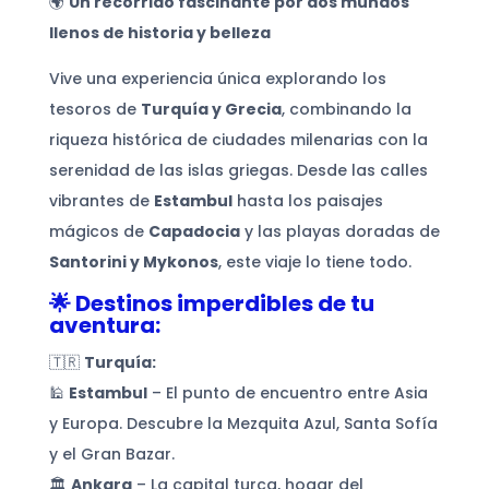
🌍
Un recorrido fascinante por dos mundos
llenos de historia y belleza
Vive una experiencia única explorando los
tesoros de
Turquía y Grecia
, combinando la
riqueza histórica de ciudades milenarias con la
serenidad de las islas griegas. Desde las calles
vibrantes de
Estambul
hasta los paisajes
mágicos de
Capadocia
y las playas doradas de
Santorini y Mykonos
, este viaje lo tiene todo.
🌟 Destinos imperdibles de tu
aventura:
🇹🇷
Turquía:
🕌
Estambul
– El punto de encuentro entre Asia
y Europa. Descubre la Mezquita Azul, Santa Sofía
y el Gran Bazar.
🏛
Ankara
– La capital turca, hogar del