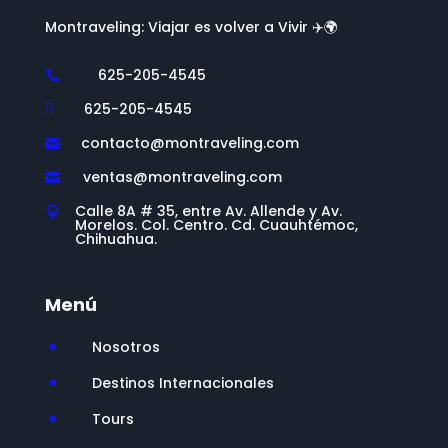
Montraveling: Viajar es volver a Vivir ✈️🌍
625-205-4545

625-205-4545

contacto@montraveling.com

ventas@montraveling.com

Calle 8A # 35, entre Av. Allende y Av.

Morelos. Col. Centro. Cd. Cuauhtémoc,
Chihuahua.
Menú
Nosotros
^
Destinos Internacionales
^
Tours
^