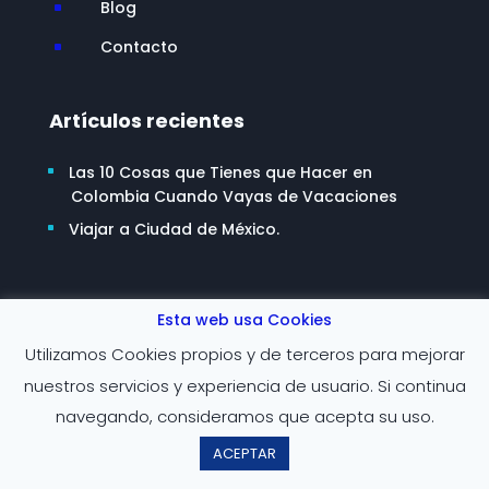
Blog
^
Contacto
^
Artículos recientes
Las 10 Cosas que Tienes que Hacer en
Colombia Cuando Vayas de Vacaciones
Viajar a Ciudad de México.
Esta web usa Cookies
Síguenos
Utilizamos Cookies propios y de terceros para mejorar
nuestros servicios y experiencia de usuario. Si continua
navegando, consideramos que acepta su uso.




ACEPTAR
Políticas