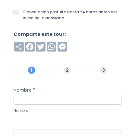

Cancelación gratuita hasta 24 horas antes del
inicio de la actividad
Comparte este tour:
S
F
T
W
M
h
a
w
h
e
a
c
i
a
s
r
e
t
t
s
e
b
t
s
e
o
e
A
n
o
r
p
g
k
p
e
r
Nombre
*
Nombre