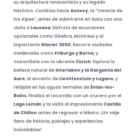
su arquitectura renacentista y su legado
histórico. Continúa hacia
Annecy
, la “Venecia de
los Alpes”, antes de adentrarte en Suiza con una
visita a
Lausana
. Disfruta de excursiones
opcionales como Ginebra, Montreux y el
impactante
Glacier 3000
. Recorre ciudades
medievales como
Friburgo y Berna
, y
maravíllate con la vibrante
Zúrich
. Explora la
belleza natural de
Interlaken y la Garganta del
Aare
, el encanto de
Liechtenstein y Lugano
, y
relájate en las aguas termales de
Évian-les-
Bains
. Finaliza el recorrido con un crucero por el
Lago Lemán
y la visita al impresionante
Castillo
de Chillon
antes de regresar a México. ¡Un viaje
lleno de historia, paisajes y experiencias
inolvidables!