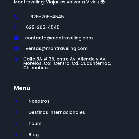
Montraveling: Viajar es volver a Vivir ✈️🌍
625-205-4545

625-205-4545

contacto@montraveling.com

ventas@montraveling.com

Calle 8A # 35, entre Av. Allende y Av.

Morelos. Col. Centro. Cd. Cuauhtémoc,
Chihuahua.
Menú
Nosotros
^
Destinos Internacionales
^
Tours
^
Blog
^