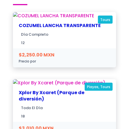
Tours
COZUMEL LANCHA TRANSPARENTE
Día Completo
12
$
2,250.00
MXN
Precio por
Playas
,
Tours
Xplor By Xcaret (Parque de
diversión)
Todo El Día
18
$
3,010.00
MXN