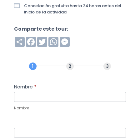

Cancelación gratuita hasta 24 horas antes del
inicio de la actividad
Comparte este tour:
S
F
T
W
M
h
a
w
h
e
a
c
i
a
s
r
e
t
t
s
e
b
t
s
e
o
e
A
n
o
r
p
g
k
p
e
r
Nombre
*
Nombre