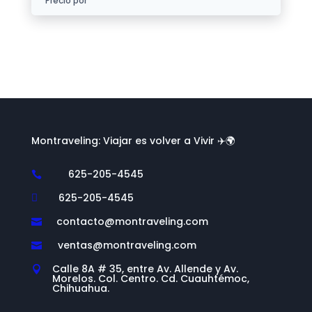
Precio por
Montraveling: Viajar es volver a Vivir ✈️🌍
625-205-4545

625-205-4545

contacto@montraveling.com

ventas@montraveling.com

Calle 8A # 35, entre Av. Allende y Av.

Morelos. Col. Centro. Cd. Cuauhtémoc,
Chihuahua.