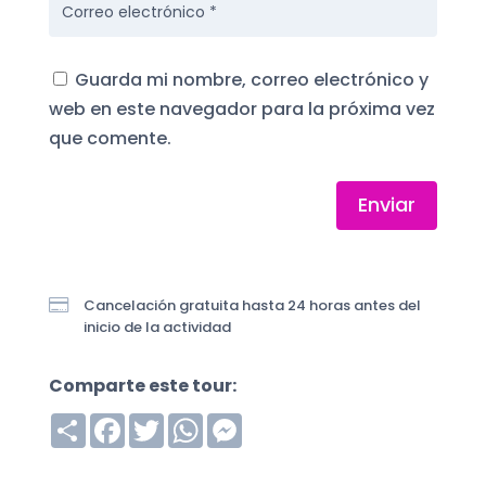
Guarda mi nombre, correo electrónico y
web en este navegador para la próxima vez
que comente.
Enviar

Cancelación gratuita hasta 24 horas antes del
inicio de la actividad
Comparte este tour:
S
F
T
W
M
h
a
w
h
e
a
c
i
a
s
r
e
t
t
s