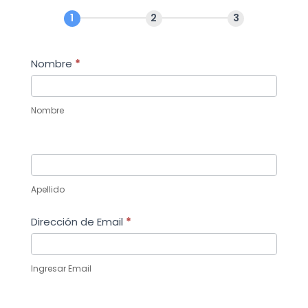
e
b
t
s
e
o
e
A
n
o
r
p
g
k
p
e
r
Nombre
*
Nombre
Apellido
Dirección de Email
*
Ingresar Email