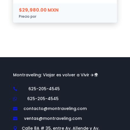
$
29,980.00
MXN
Precio por
Montraveling: Viajar es volver a Vivir ✈️🌍
625-205-4545

625-205-4545

contacto@montraveling.com

ventas@montraveling.com

Calle 8A # 35, entre Av. Allende y Av.
