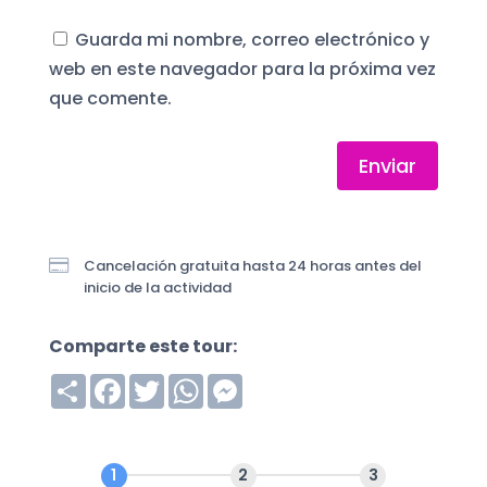
Guarda mi nombre, correo electrónico y
web en este navegador para la próxima vez
que comente.
Enviar

Cancelación gratuita hasta 24 horas antes del
inicio de la actividad
Comparte este tour:
S
F
T
W
M
h
a
w
h
e
a
c
i
a
s
r
e
t
t
s
e
b
t
s
e
o
e
A
n
o
r
p
g