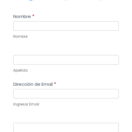
k
p
e
r
Nombre
*
Nombre
Apellido
Dirección de Email
*
Ingresar Email