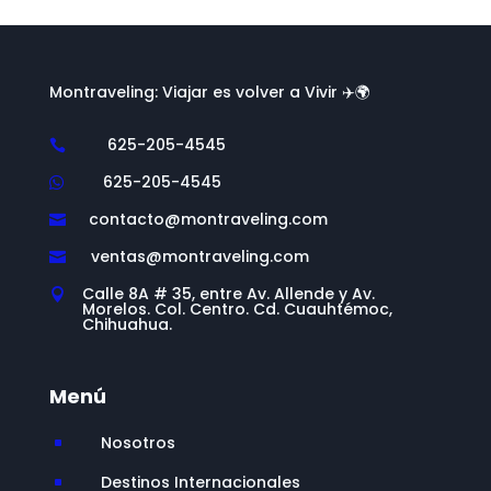
Montraveling: Viajar es volver a Vivir ✈️🌍
625-205-4545

625-205-4545

contacto@montraveling.com

ventas@montraveling.com

Calle 8A # 35, entre Av. Allende y Av.

Morelos. Col. Centro. Cd. Cuauhtémoc,
Chihuahua.
Menú
Nosotros
^
Destinos Internacionales
^